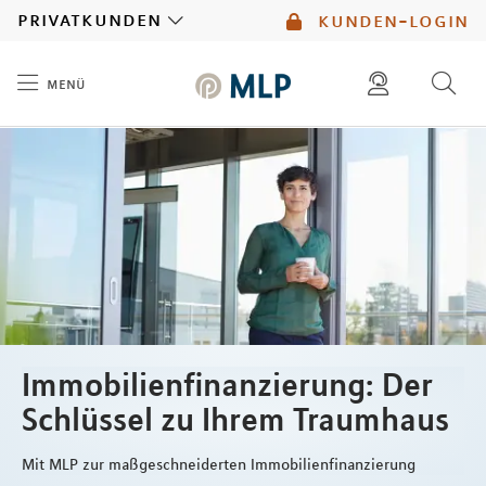
MLP
privatkunden
kunden-login
menü
Inhalt
diese website durchsuchen
mlp berater finden
Immobilienfinanzierung: Der
Schlüssel zu Ihrem Traumhaus
Mit MLP zur maßgeschneiderten Immobilienfinanzierung