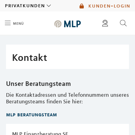
MLP
privatkunden
kunden-login
menü
Inhalt
diese website durchsuchen
mlp berater finden
Kontakt
Unser Beratungsteam
Die Kontaktadressen und Telefonnummern unseres
Beratungsteams finden Sie hier:
mlp beratungsteam
MLP Finanzberatung SE