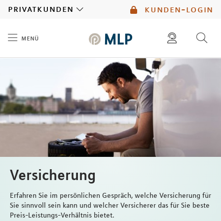
MLP
privatkunden
kunden-login
menü
Inhalt
diese website durchsuchen
mlp berater finden
Versicherung
Erfahren Sie im persönlichen Gespräch, welche Versicherung für
Sie sinnvoll sein kann und welcher Versicherer das für Sie beste
Preis-Leistungs-Verhältnis bietet.