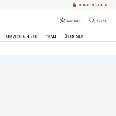
KUNDEN-LOGIN
kontakt
suche
diese website durchsuchen
service & hilfe
team
über mlp
mlp berater finden