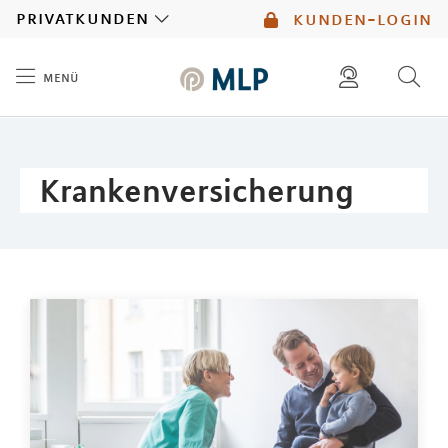
MLP
privatkunden
kunden-login
menü
Inhalt
diese website durchsuchen
mlp berater finden
Krankenversicherung