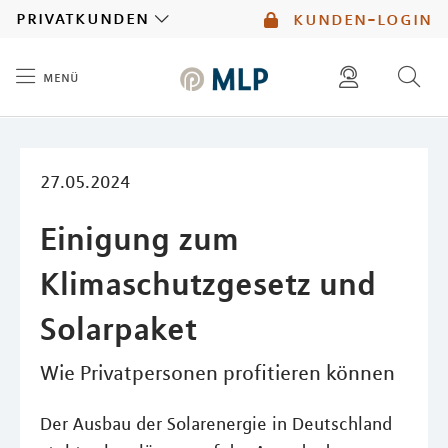
MLP
privatkunden
kunden-login
menü
Inhalt
diese website durchsuchen
mlp berater finden
27.05.2024
Einigung zum
Klimaschutzgesetz und
Solarpaket
Wie Privatpersonen profitieren können
Der Ausbau der Solarenergie in Deutschland