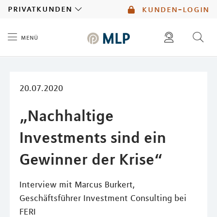
MLP
privatkunden
kunden-login
menü
Inhalt
diese website durchsuchen
mlp berater finden
20.07.2020
„Nachhaltige
Investments sind ein
Gewinner der Krise“
Interview mit Marcus Burkert,
Geschäftsführer Investment Consulting bei
FERI