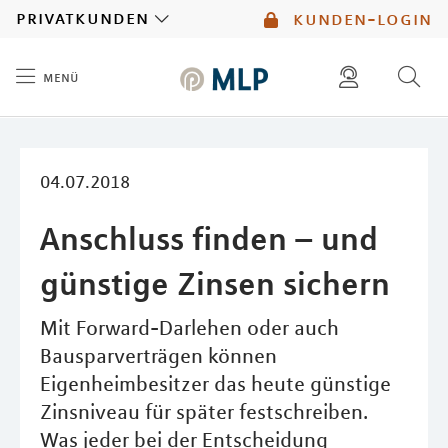
MLP
privatkunden
kunden-login
menü
Inhalt
diese website durchsuchen
mlp berater finden
04.07.2018
Anschluss finden – und
günstige Zinsen sichern
Mit Forward-Darlehen oder auch
Bausparverträgen können
Eigenheimbesitzer das heute günstige
Zinsniveau für später festschreiben.
Was jeder bei der Entscheidung