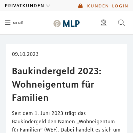
MLP
privatkunden
kunden-login
menü
Inhalt
diese website durchsuchen
mlp berater finden
09.10.2023
Baukindergeld 2023:
Wohneigentum für
Familien
Seit dem 1. Juni 2023 trägt das
Baukindergeld den Namen „Wohneigentum
für Familien“ (WEF). Dabei handelt es sich um