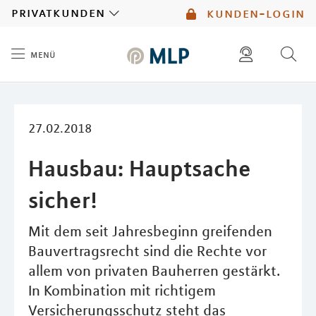
MLP
privatkunden
kunden-login
menü
Inhalt
diese website durchsuchen
mlp berater finden
27.02.2018
Hausbau: Hauptsache
sicher!
Mit dem seit Jahresbeginn greifenden
Bauvertragsrecht sind die Rechte vor
allem von privaten Bauherren gestärkt.
In Kombination mit richtigem
Versicherungsschutz steht das