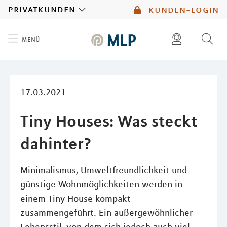
MLP
privatkunden
kunden-login
menü
Inhalt
diese website durchsuchen
mlp berater finden
17.03.2021
Tiny Houses: Was steckt
dahinter?
Minimalismus, Umweltfreundlichkeit und
günstige Wohnmöglichkeiten werden in
einem Tiny House kompakt
zusammengeführt. Ein außergewöhnlicher