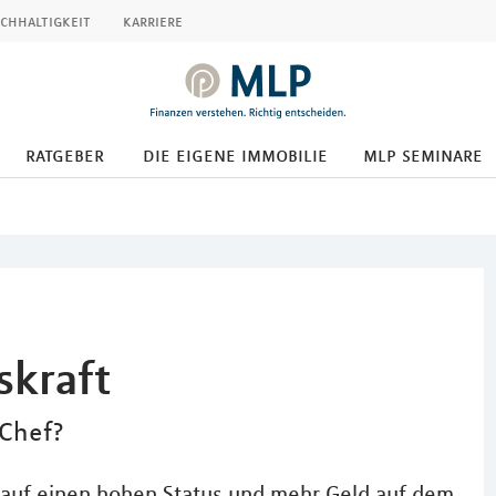
chhaltigkeit
karriere
ratgeber
die eigene immobilie
mlp seminare
skraft
 Chef?
 auf einen hohen Status und mehr Geld auf dem